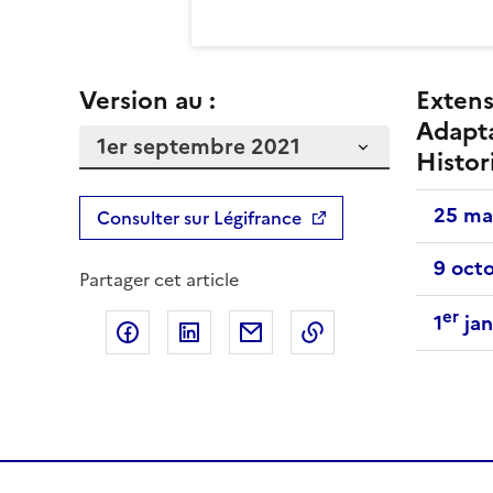
Version au :
Extens
Adapt
Histor
25 ma
Consulter sur Légifrance
9 oct
Partager cet article
er
1
jan
Partager sur Facebook
Partager sur LinkedIn
Partager par email
Copier dans le pre