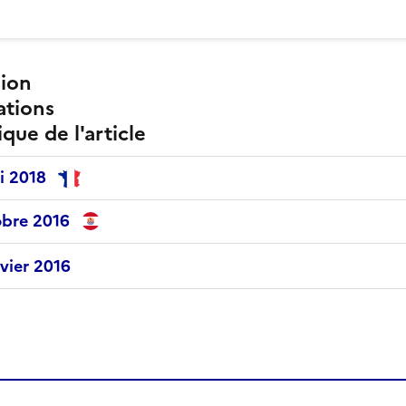
ion
ations
ique de l'article
i 2018
obre 2016
vier 2016
sse-papier