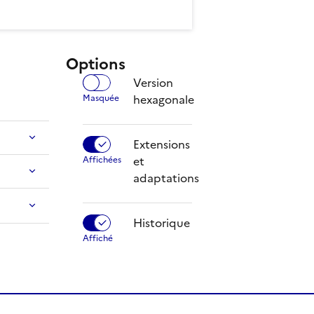
Options
Version
hexagonale
Extensions
et
adaptations
Historique