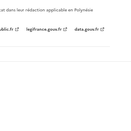
tat dans leur rédaction applicable en Polynésie
ublic.fr
legifrance.gouv.fr
data.gouv.fr